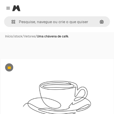
Magnific
Close menu
Pesqui
Início
/
stock
/
Vetores
/
Uma chávena de café.
Premium