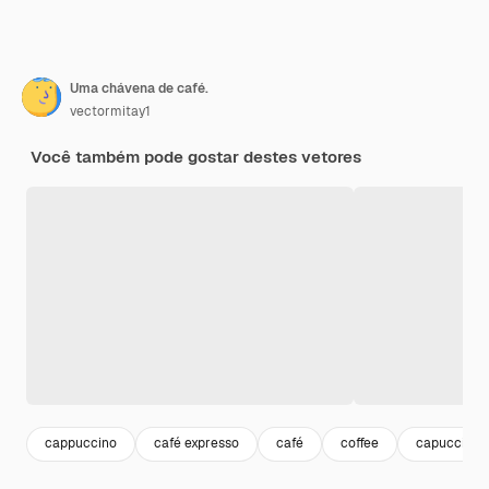
Uma chávena de café.
vectormitay1
Você também pode gostar destes vetores
cappuccino
café expresso
café
coffee
capuccino