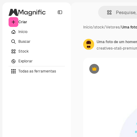
Criar
Início
/
stock
/
Vetores
/
Uma fot
Início
Buscar
Uma foto de um homem 
creatives-stall-premiu
Stock
Explorar
Todas as ferramentas
Premium