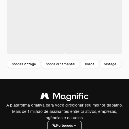
bordas vintage
borda ornamental
borda
vintage
o
A plataforma criativa para você direcionar seu melhor trabalho.
Mais de 1 milhão de assinantes entre criativos, empresas,
agências e estúdios.
Português