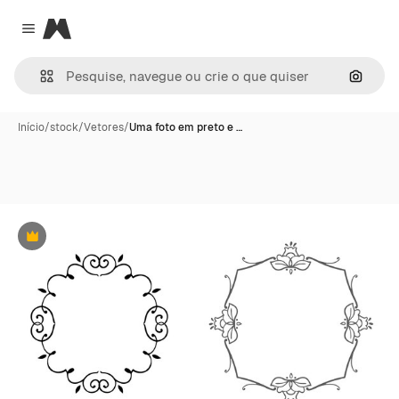
Magnific
Close menu
Pesqui
Início
/
stock
/
Vetores
/
Uma foto em preto e …
Premium