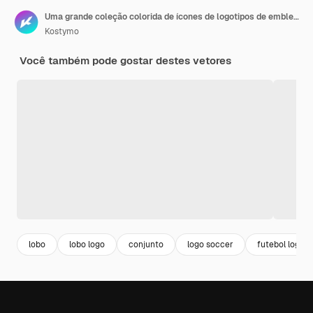
Uma grande coleção colorida de ícones de logotipos de emblemas de um lobo uivante que ruge Uma fera perigosa um predador selvagem um morador da floresta Ilustração vetorial isolada no fundo
Kostymo
Você também pode gostar destes vetores
lobo
lobo logo
conjunto
logo soccer
futebol logo