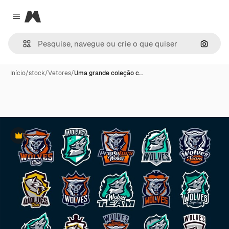
Magnific
Close menu
Pesqui
Início
/
stock
/
Vetores
/
Uma grande coleção c…
Premium