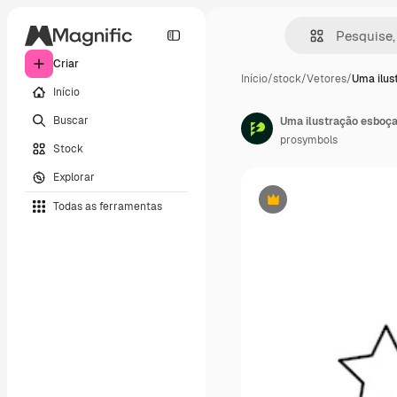
Criar
Início
/
stock
/
Vetores
/
Uma ilus
Início
Buscar
Uma ilustração esboç
prosymbols
Stock
Explorar
Todas as ferramentas
Premium