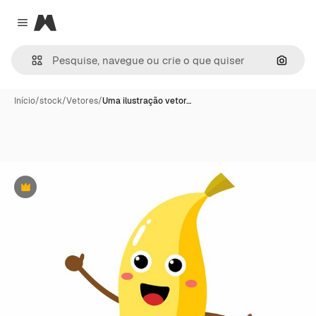
Magnific
Close menu
Pesqui
Início
/
stock
/
Vetores
/
Uma ilustração vetor…
Premium