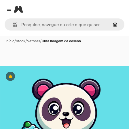
Magnific
Close menu
Pesqui
Início
/
stock
/
Vetores
/
Uma imagem de desenh…
Premium