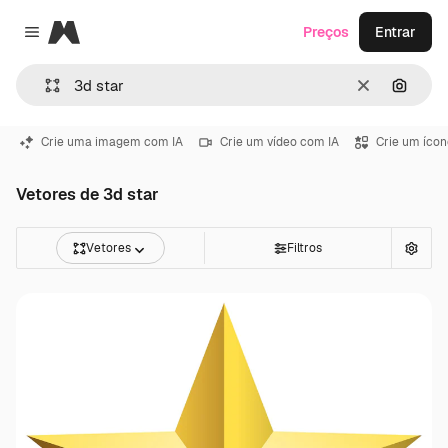
Magnific
Preços
Entrar
Close menu
Limpar
Pesqui
Crie uma imagem com IA
Crie um vídeo com IA
Crie um ícon
Vetores de 3d star
Vetores
Filtros