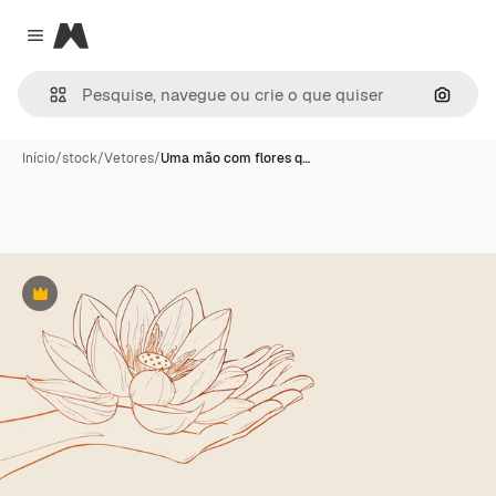
Magnific
Close menu
Pesqui
Início
/
stock
/
Vetores
/
Uma mão com flores q…
Premium