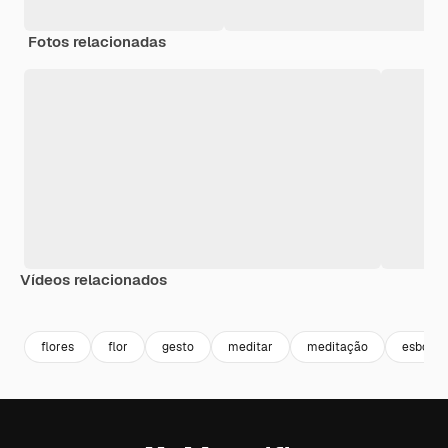
Fotos relacionadas
Vídeos relacionados
Premium
Premium
Premium
Premium
flores
flor
gesto
meditar
meditação
esboço