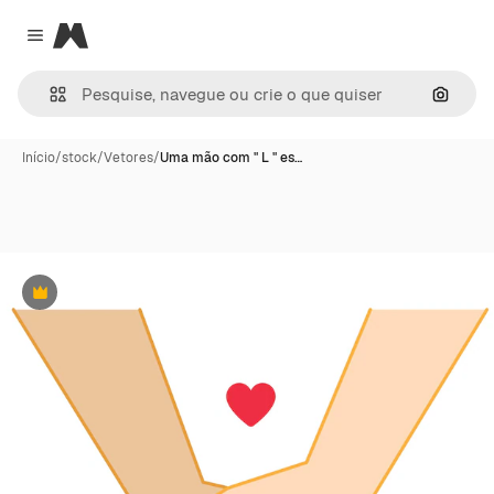
Magnific
Close menu
Pesqui
Início
/
stock
/
Vetores
/
Uma mão com " L " es…
Premium