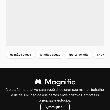
de mãos dadas
de mãos dadas
aperto de mão
Shake H
A plataforma criativa para você direcionar seu melhor trabalho.
Mais de 1 milhão de assinantes entre criativos, empresas,
agências e estúdios.
Português