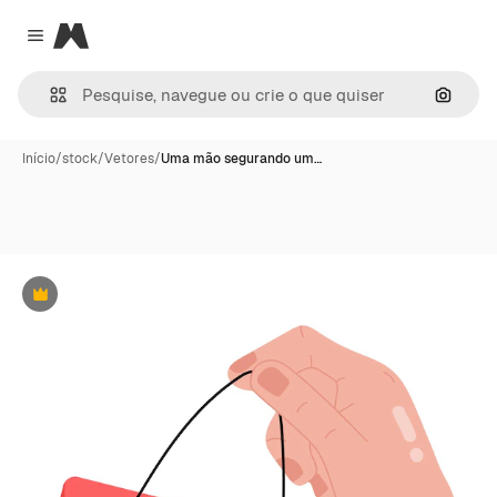
Magnific
Close menu
Pesqui
Início
/
stock
/
Vetores
/
Uma mão segurando um…
Premium