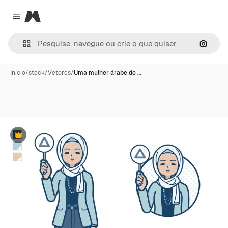
Magnific
Close menu
Pesqui
Início
/
stock
/
Vetores
/
Uma mulher árabe de …
Premium