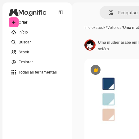
Criar
Início
/
stock
/
Vetores
/
Uma mul
Início
Buscar
Uma mulher árabe em h
sei2ro
Stock
Explorar
Todas as ferramentas
Premium