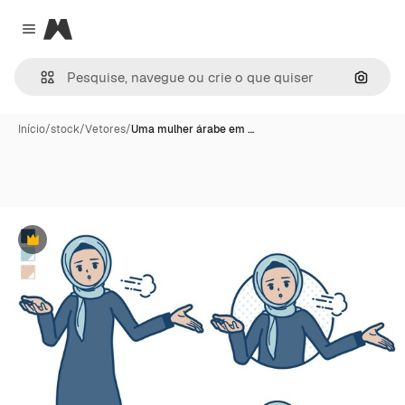
Magnific
Close menu
Pesqui
Início
/
stock
/
Vetores
/
Uma mulher árabe em …
Premium