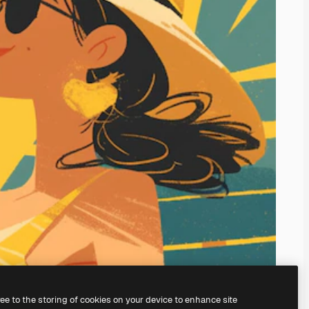
ree to the storing of cookies on your device to enhance site
nosso
gerador de imagens com IA.