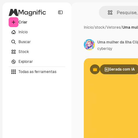
Criar
Início
/
stock
/
Vetores
/
Uma mulh
Início
Buscar
Uma mulher da Ilha Cl
cyberlqy
Stock
Explorar
Gerada com IA
Todas as ferramentas
Premium