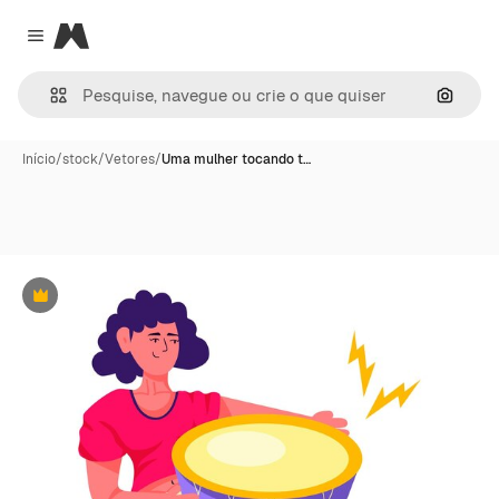
Magnific
Close menu
Pesqui
Início
/
stock
/
Vetores
/
Uma mulher tocando t…
Premium