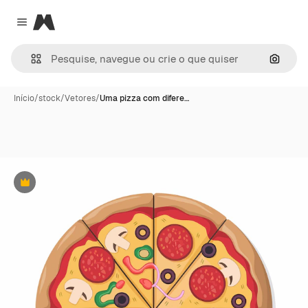
Magnific
Close menu
Pesqui
Início
/
stock
/
Vetores
/
Uma pizza com difere…
Premium