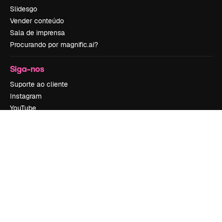
Slidesgo
Vender conteúdo
Sala de imprensa
Procurando por magnific.ai?
Siga-nos
Suporte ao cliente
Instagram
YouTube
LinkedIn
TikTok
Discord
X
Reddit
Copyright © 2010-
2026
Freepik Company S.L.U.
Todos os direitos
reservados
.