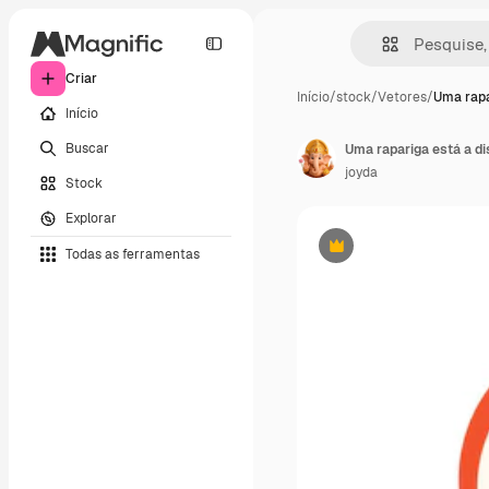
Criar
Início
/
stock
/
Vetores
/
Uma rapa
Início
Buscar
Uma rapariga está a di
joyda
Stock
Explorar
Todas as ferramentas
Premium