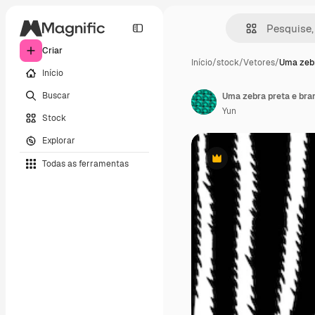
Criar
Início
/
stock
/
Vetores
/
Uma zebr
Início
Buscar
Uma zebra preta e bra
Yun
Stock
Explorar
Todas as ferramentas
Premium