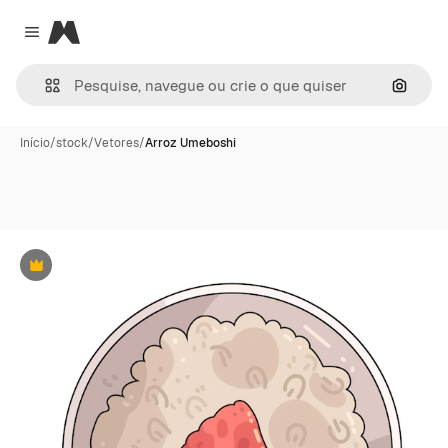
Magnific
Close menu
Pesqui
Início
/
stock
/
Vetores
/
Arroz Umeboshi
Premium