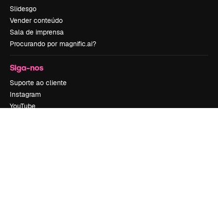
Slidesgo
Vender conteúdo
Sala de imprensa
Procurando por magnific.ai?
Siga-nos
Suporte ao cliente
Instagram
YouTube
LinkedIn
TikTok
Discord
X
Reddit
Copyright © 2010-
2026
Freepik Company S.L.U.
Todos os direitos
reservados
.