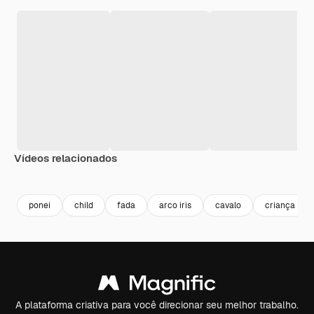
Vídeos relacionados
Premium
Premium
Gerado por IA
Premium
Premium
ponei
child
fada
arco iris
cavalo
criança
A plataforma criativa para você direcionar seu melhor trabalho.