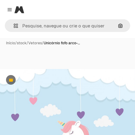
Magnific
Close menu
Pesqui
Início
/
stock
/
Vetores
/
Unicórnio fofo arco-…
Premium