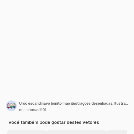
Urso escandinavo bonito mão ilustrações desenhadas. Ilustração de urso em estilo nórdico
muhammad1101
Você também pode gostar destes vetores