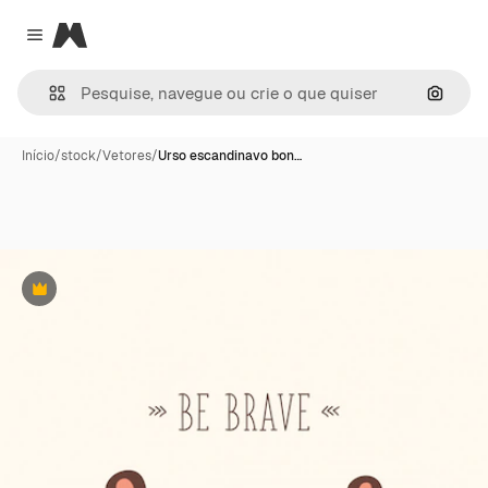
Magnific
Close menu
Pesqui
Início
/
stock
/
Vetores
/
Urso escandinavo bon…
Premium