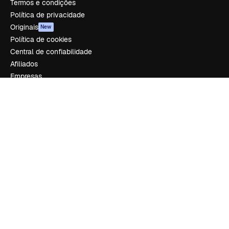
Termos e condições
Política de privacidade
Originais
New
Política de cookies
Central de confiabilidade
Afiliados
Empresas
Empresa
Preços
Sobre nós
Reviews
Emprego
Tendências de pesquisa
Blog
Eventos
Slidesgo
Vender conteúdo
Sala de imprensa