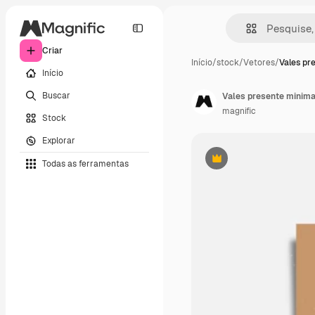
Criar
Início
/
stock
/
Vetores
/
Vales pr
Início
Buscar
Vales presente minima
magnific
Stock
Explorar
Todas as ferramentas
Premium