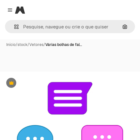
Magnific
Close menu
Pesqui
Início
/
stock
/
Vetores
/
Várias bolhas de fal…
Premium