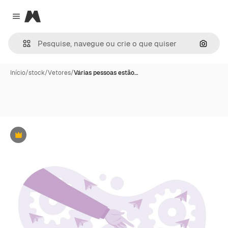
Magnific
Close menu
Pesqui
Início
/
stock
/
Vetores
/
Várias pessoas estão…
Premium