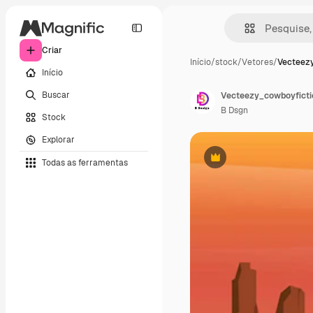
Criar
Início
/
stock
/
Vetores
/
Vecteez
Início
Buscar
Vecteezy_cowboyficti
B Dsgn
Stock
Explorar
Todas as ferramentas
Premium