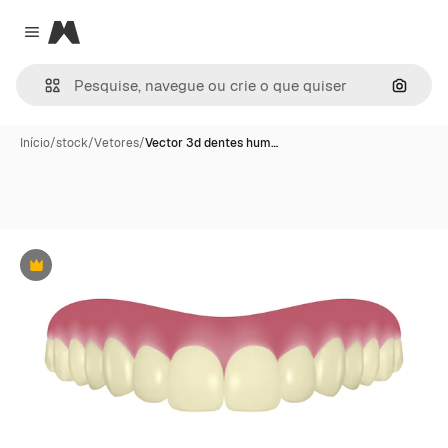
Magnific
Close menu
Pesqui
Início
/
stock
/
Vetores
/
Vector 3d dentes hum…
Premium