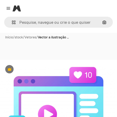
Magnific
Close menu
Pesqui
Início
/
stock
/
Vetores
/
Vector a ilustração …
Premium