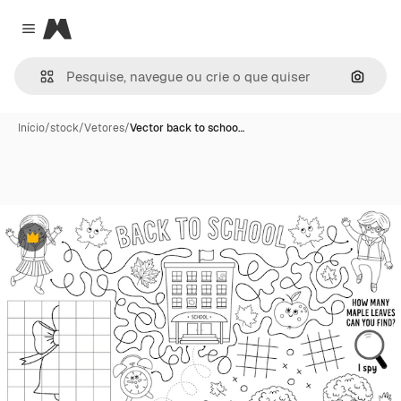
Magnific
Close menu
Pesqui
Início
/
stock
/
Vetores
/
Vector back to schoo…
Premium