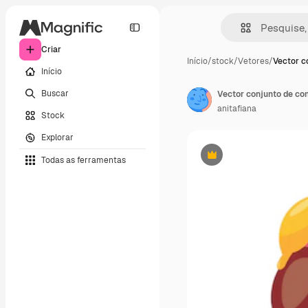
Criar
Início
/
stock
/
Vetores
/
Vector c
Início
Buscar
Vector conjunto de co
anitafiana
Stock
Explorar
Todas as ferramentas
Premium