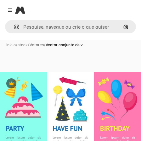
Magnific
Close menu
Pesqui
Início
/
stock
/
Vetores
/
Vector conjunto de v…
Premium