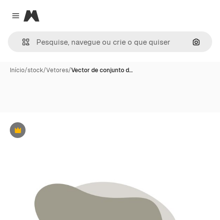
Magnific
Close menu
Pesqui
Início
/
stock
/
Vetores
/
Vector de conjunto d…
Premium