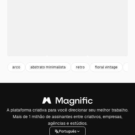
arco
abstrato minimalista
retro
floral vintage
ilus
A plataforma criativa para você direcionar seu melhor trabalho.
Mais de 1 milhão de assinantes entre criativos, empresas,
agências e estúdios.
Português