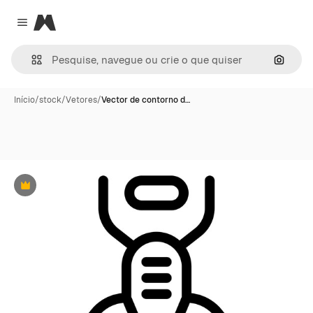
Magnific
Close menu
Pesqui
Início
/
stock
/
Vetores
/
Vector de contorno d…
Premium