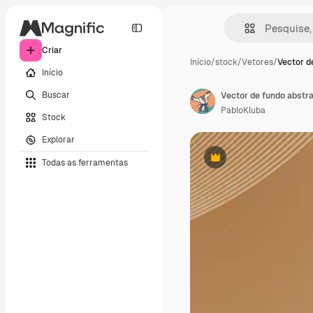
Criar
Início
/
stock
/
Vetores
/
Vector d
Início
Buscar
PabloKluba
Stock
Explorar
Todas as ferramentas
Premium