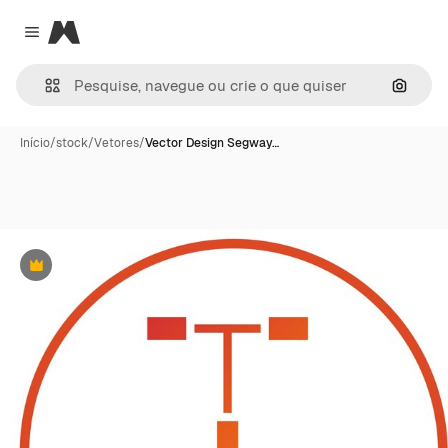
Magnific
Close menu
Pesqui
Início
/
stock
/
Vetores
/
Vector Design Segway…
Premium