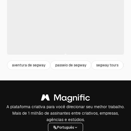
aventura de segway
passeio de segway
segway tours
p
A plataforma criativa para você direcionar seu melhor trabalho.
Mais de 1 milhão de assinantes entre criativos, empresas,
agências e estúdios.
Português