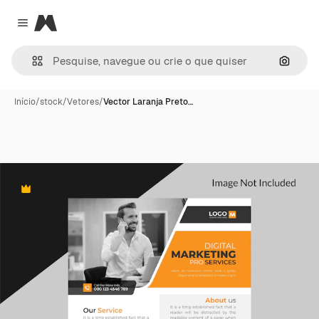
Magnific
Close menu
Pesqui
Início
/
stock
/
Vetores
/
Vector Laranja Preto…
Premium