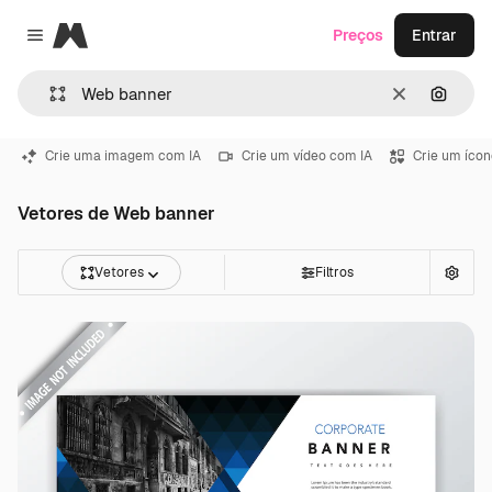
Magnific
Preços
Entrar
Close menu
Limpar
Pesqui
Crie uma imagem com IA
Crie um vídeo com IA
Crie um ícon
Vetores de Web banner
Vetores
Filtros