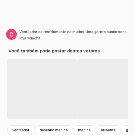
Ventilador de resfriamento de mulher Uma garota suada sentada na frente de um ventilador durante os dias quentes de verão e sem sentir
loya7ydacha
Você também pode gostar destes vetores
ventilador
desenho menina
menina
atraente
girl