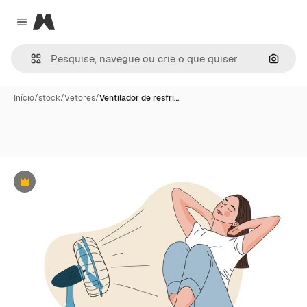
Magnific
Close menu
Pesqui
Início
/
stock
/
Vetores
/
Ventilador de resfri…
Premium