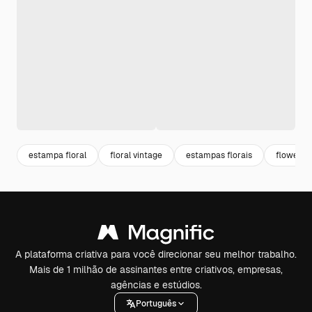
estampa floral
floral vintage
estampas florais
flower v
A plataforma criativa para você direcionar seu melhor trabalho.
Mais de 1 milhão de assinantes entre criativos, empresas,
agências e estúdios.
Português