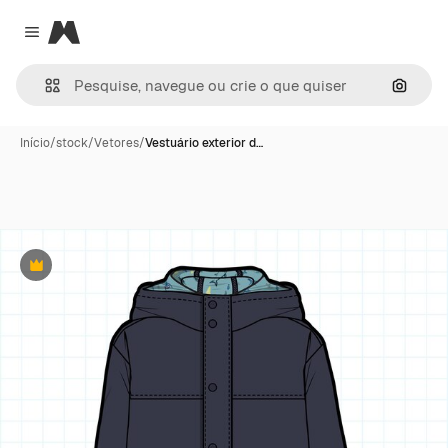
Magnific
Close menu
Pesqui
Início
/
stock
/
Vetores
/
Vestuário exterior d…
Premium