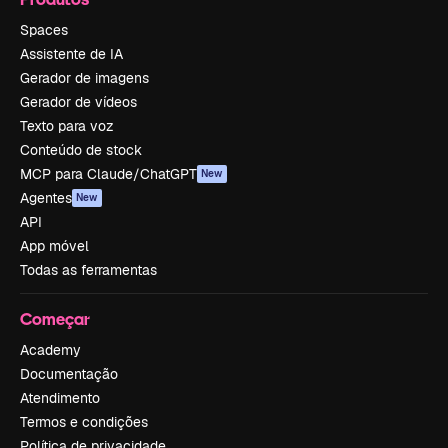
Spaces
Assistente de IA
Gerador de imagens
Gerador de vídeos
Texto para voz
Conteúdo de stock
MCP para Claude/ChatGPT
New
Agentes
New
API
App móvel
Todas as ferramentas
Começar
Academy
Documentação
Atendimento
Termos e condições
Política de privacidade