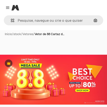
Magnific
Close menu
Pesqui
Início
/
stock
/
Vetores
/
Vetor de 88 Cartaz d…
Premium