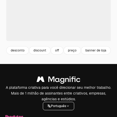
desconto
discount
off
preço
banner de loja
l
A plataforma criativa para você direcionar seu melhor trabalho.
Mais de 1 milhão de assinantes entre criativos, empresas,
agências e estúdios.
Português
Produtos