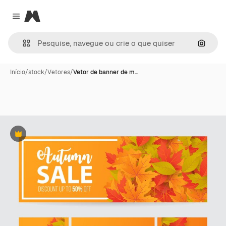
Magnific
Close menu
Pesqui
Início
/
stock
/
Vetores
/
Vetor de banner de m…
Premium