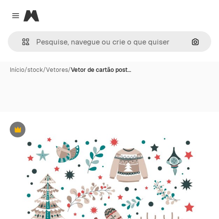
Magnific
Close menu
Pesqui
Início
/
stock
/
Vetores
/
Vetor de cartão post…
Premium