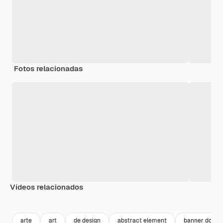
Fotos relacionadas
Vídeos relacionados
Premium
Premium
Premium
Premium
arte
art
de design
abstract element
banner doura