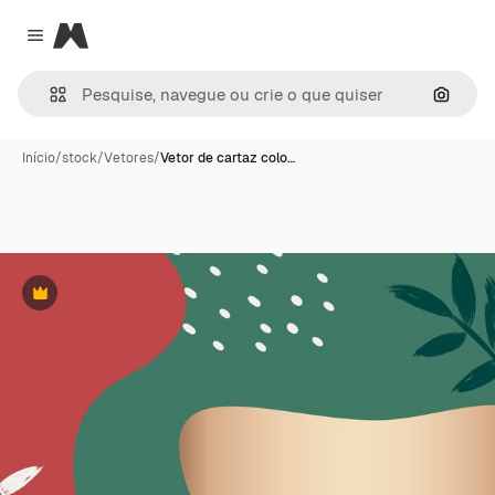
Magnific
Close menu
Pesqui
Início
/
stock
/
Vetores
/
Vetor de cartaz colo…
Premium