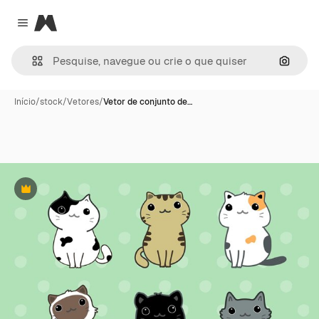
Magnific
Close menu
Pesqui
Início
/
stock
/
Vetores
/
Vetor de conjunto de…
Premium