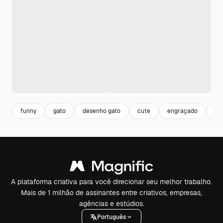
funny
gato
desenho gato
cute
engraçado
ex
A plataforma criativa para você direcionar seu melhor trabalho.
Mais de 1 milhão de assinantes entre criativos, empresas,
agências e estúdios.
Português