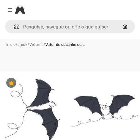
Magnific
Close menu
Pesqui
Início
/
stock
/
Vetores
/
Vetor de desenho de …
Premium