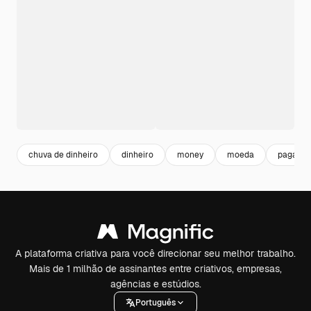
chuva de dinheiro
dinheiro
money
moeda
pagame
A plataforma criativa para você direcionar seu melhor trabalho.
Mais de 1 milhão de assinantes entre criativos, empresas,
agências e estúdios.
Português