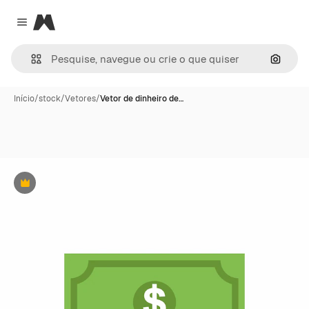
Magnific
Close menu
Pesqui
Início
/
stock
/
Vetores
/
Vetor de dinheiro de…
Premium