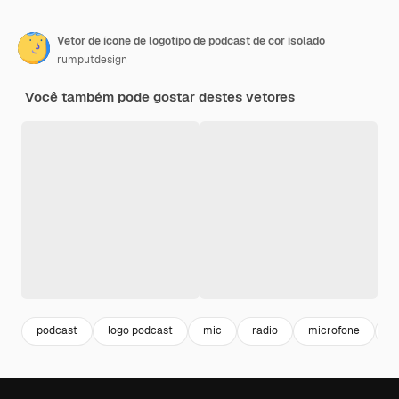
Vetor de ícone de logotipo de podcast de cor isolado
rumputdesign
Você também pode gostar destes vetores
podcast
logo podcast
mic
radio
microfone
e