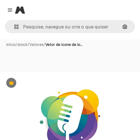
Magnific
Close menu
Pesqui
Início
/
stock
/
Vetores
/
Vetor de ícone de lo…
Premium