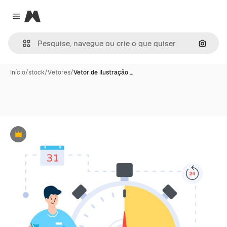
Magnific
Close menu
Pesqui
Início
/
stock
/
Vetores
/
Vetor de ilustração …
Premium