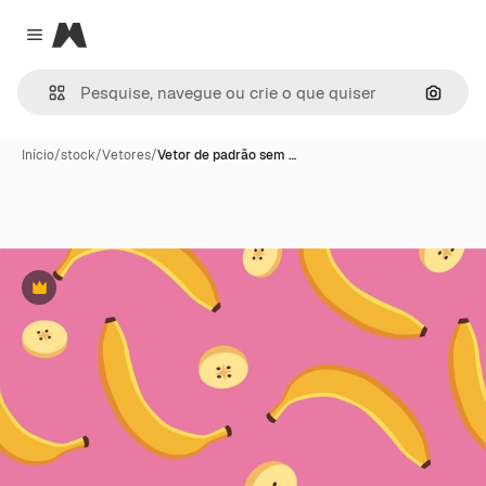
Magnific
Close menu
Pesqui
Início
/
stock
/
Vetores
/
Vetor de padrão sem …
Premium